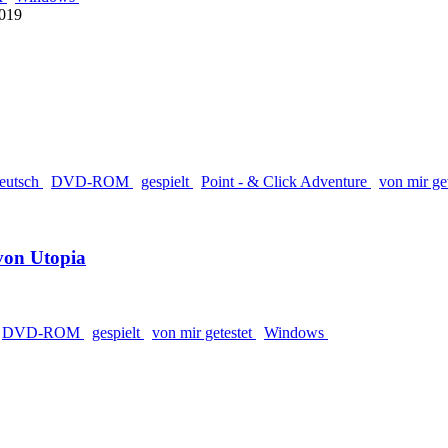
2019
eutsch
DVD-ROM
gespielt
Point - & Click Adventure
von mir ge
von Utopia
DVD-ROM
gespielt
von mir getestet
Windows