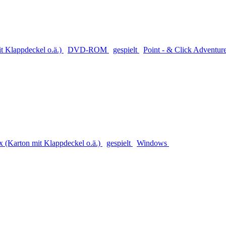
 Klappdeckel o.ä.)
DVD-ROM
gespielt
Point - & Click Adventur
(Karton mit Klappdeckel o.ä.)
gespielt
Windows