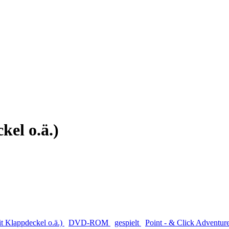
el o.ä.)
 Klappdeckel o.ä.)
DVD-ROM
gespielt
Point - & Click Adventur