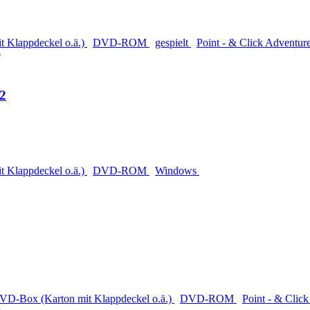
 Klappdeckel o.ä.)
DVD-ROM
gespielt
Point - & Click Adventur
9
 2
 Klappdeckel o.ä.)
DVD-ROM
Windows
VD-Box (Karton mit Klappdeckel o.ä.)
DVD-ROM
Point - & Clic