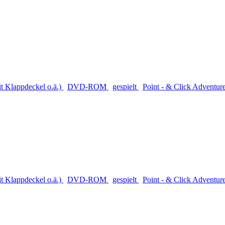
 Klappdeckel o.ä.)
DVD-ROM
gespielt
Point - & Click Adventur
 Klappdeckel o.ä.)
DVD-ROM
gespielt
Point - & Click Adventur