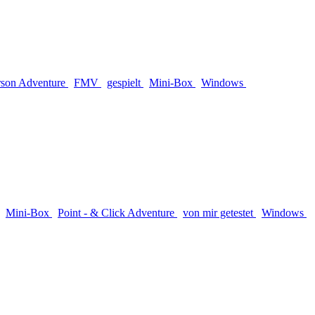
erson Adventure
FMV
gespielt
Mini-Box
Windows
Mini-Box
Point - & Click Adventure
von mir getestet
Windows