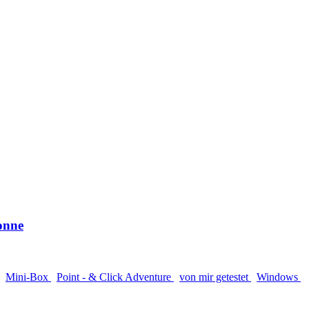
onne
Mini-Box
Point - & Click Adventure
von mir getestet
Windows