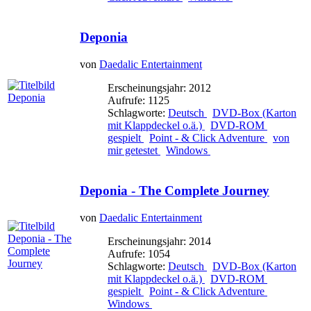
Deponia
von
Daedalic Entertainment
Erscheinungsjahr: 2012
Aufrufe: 1125
Schlagworte:
Deutsch
DVD-Box (Karton
mit Klappdeckel o.ä.)
DVD-ROM
gespielt
Point - & Click Adventure
von
mir getestet
Windows
Deponia - The Complete Journey
von
Daedalic Entertainment
Erscheinungsjahr: 2014
Aufrufe: 1054
Schlagworte:
Deutsch
DVD-Box (Karton
mit Klappdeckel o.ä.)
DVD-ROM
gespielt
Point - & Click Adventure
Windows