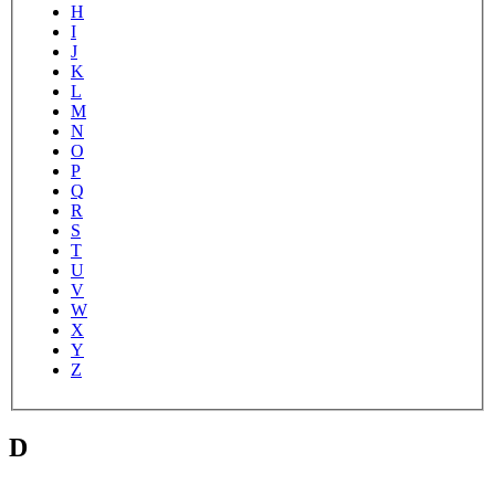
H
I
J
K
L
M
N
O
P
Q
R
S
T
U
V
W
X
Y
Z
D