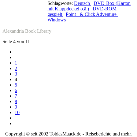
Schlagworte:
Deutsch
DVD-Box (Karton
mit Klappdeckel o.ä.)
DVD-ROM
gespielt
Point - & Click Adventure
Windows
Alexandria Book Library
Seite 4 von 11
1
2
3
4
5
6
7
8
9
10
Copyright © seit 2002 TobiasMaack.de - Reiseberichte und mehr.