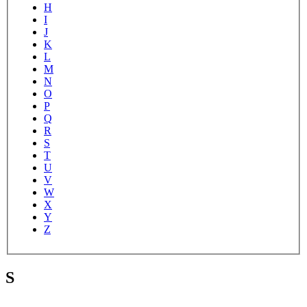
H
I
J
K
L
M
N
O
P
Q
R
S
T
U
V
W
X
Y
Z
S