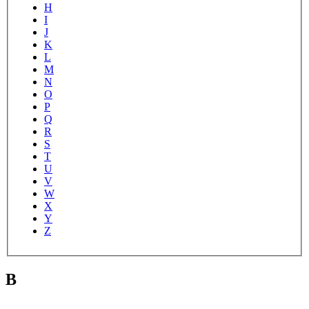
H
I
J
K
L
M
N
O
P
Q
R
S
T
U
V
W
X
Y
Z
B