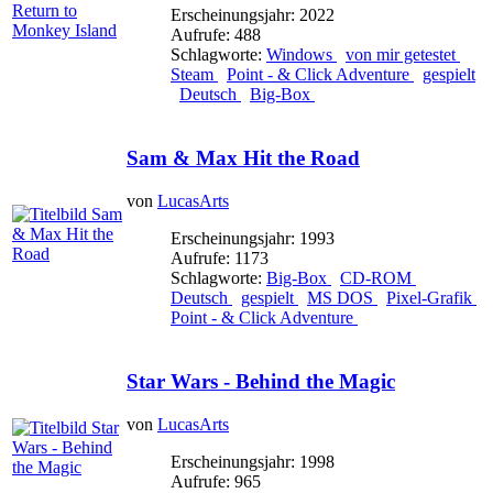
Erscheinungsjahr: 2022
Aufrufe: 488
Schlagworte:
Windows
von mir getestet
Steam
Point - & Click Adventure
gespielt
Deutsch
Big-Box
Sam & Max Hit the Road
von
LucasArts
Erscheinungsjahr: 1993
Aufrufe: 1173
Schlagworte:
Big-Box
CD-ROM
Deutsch
gespielt
MS DOS
Pixel-Grafik
Point - & Click Adventure
Star Wars - Behind the Magic
von
LucasArts
Erscheinungsjahr: 1998
Aufrufe: 965