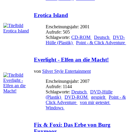
Erotica Island
Erscheinungsjahr: 2001
Aufrufe: 505
Schlagworte:
CD-ROM
Deutsch
DVD-
Hülle (Plastik)
Point - & Click Adventure
Everlight - Elfen an die Macht!
von
Silver Style Entertainment
Erscheinungsjahr: 2007
Aufrufe: 1144
Schlagworte:
Deutsch
DVD-Hülle
(Plastik)
DVD-ROM
gespielt
Point - &
Click Adventure
von mir getestet
Windows
Fix & Foxi: Das Erbe von Burg
Fuxmoor