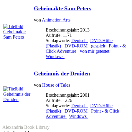
Geheimakte Sam Peters
von
Animation Arts
Erscheinungsjahr: 2013
Aufrufe: 1171
Schlagworte:
Deutsch
DVD-Hülle
(Plastik)
DVD-ROM
gespielt
Point - &
Click Adventure
von mir getestet
Windows
Geheimnis der Druiden
von
House of Tales
Erscheinungsjahr: 2001
Aufrufe: 1226
Schlagworte:
Deutsch
DVD-Hülle
(Plastik)
DVD-ROM
Point - & Click
Adventure
Windows
Alexandria Book Library