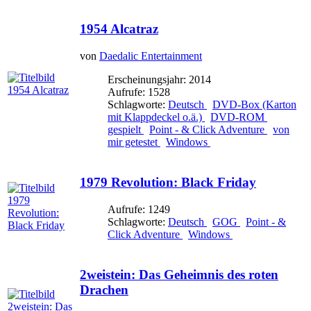
1954 Alcatraz
von
Daedalic Entertainment
Erscheinungsjahr: 2014
Aufrufe: 1528
Schlagworte:
Deutsch
DVD-Box (Karton
mit Klappdeckel o.ä.)
DVD-ROM
gespielt
Point - & Click Adventure
von
mir getestet
Windows
1979 Revolution: Black Friday
Aufrufe: 1249
Schlagworte:
Deutsch
GOG
Point - &
Click Adventure
Windows
2weistein: Das Geheimnis des roten
Drachen