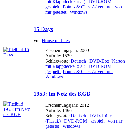
mit Klappdeckel o.ä.)
DVD-ROM
gespielt
Point - & Click Adventure
von
mir getestet
Windows
15 Days
von
House of Tales
Erscheinungsjahr: 2009
Aufrufe: 1529
Schlagworte:
Deutsch
DVD-Box (Karton
mit Klappdeckel o.ä.)
DVD-ROM
gespielt
Point - & Click Adventure
Windows
1953: Im Netz des KGB
Erscheinungsjahr: 2012
Aufrufe: 1466
Schlagworte:
Deutsch
DVD-Hülle
(Plastik)
DVD-ROM
gespielt
von mir
getestet
Windows