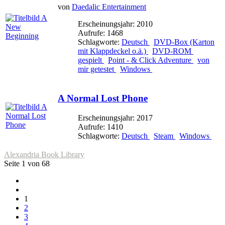
von
Daedalic Entertainment
Erscheinungsjahr: 2010
Aufrufe: 1468
Schlagworte:
Deutsch
DVD-Box (Karton
mit Klappdeckel o.ä.)
DVD-ROM
gespielt
Point - & Click Adventure
von
mir getestet
Windows
A Normal Lost Phone
Erscheinungsjahr: 2017
Aufrufe: 1410
Schlagworte:
Deutsch
Steam
Windows
Alexandria Book Library
Seite 1 von 68
1
2
3