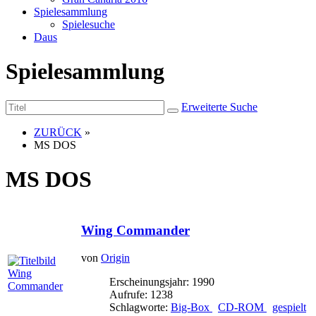
Spielesammlung
Spielesuche
Daus
Spielesammlung
Erweiterte Suche
ZURÜCK
»
MS DOS
MS DOS
Wing Commander
von
Origin
Erscheinungsjahr: 1990
Aufrufe: 1238
Schlagworte:
Big-Box
CD-ROM
gespielt