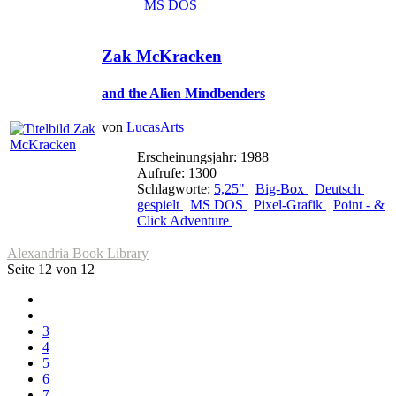
MS DOS
Zak McKracken
and the Alien Mindbenders
von
LucasArts
Erscheinungsjahr: 1988
Aufrufe: 1300
Schlagworte:
5,25"
Big-Box
Deutsch
gespielt
MS DOS
Pixel-Grafik
Point - &
Click Adventure
Alexandria Book Library
Seite 12 von 12
3
4
5
6
7