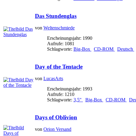
Das Stundenglas
von
Weltenschmiede
Erscheinungsjahr: 1990
Aufrufe: 1081
Schlagworte:
Big-Box
CD-ROM
Deutsch
Day of the Tentacle
von
LucasArts
Erscheinungsjahr: 1993
Aufrufe: 1210
Schlagworte:
3,5"
Big-Box
CD-ROM
De
Days of Oblivion
von
Orion Versand