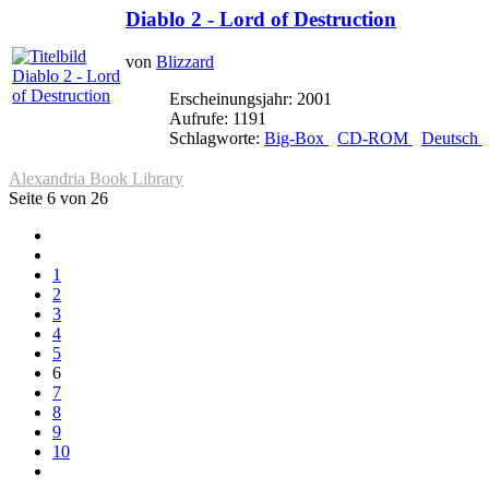
Diablo 2 - Lord of Destruction
von
Blizzard
Erscheinungsjahr: 2001
Aufrufe: 1191
Schlagworte:
Big-Box
CD-ROM
Deutsch
Alexandria Book Library
Seite 6 von 26
1
2
3
4
5
6
7
8
9
10