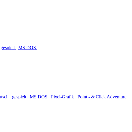
gespielt
MS DOS
utsch
gespielt
MS DOS
Pixel-Grafik
Point - & Click Adventure