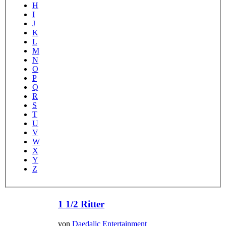
H
I
J
K
L
M
N
O
P
Q
R
S
T
U
V
W
X
Y
Z
1 1/2 Ritter
von
Daedalic Entertainment