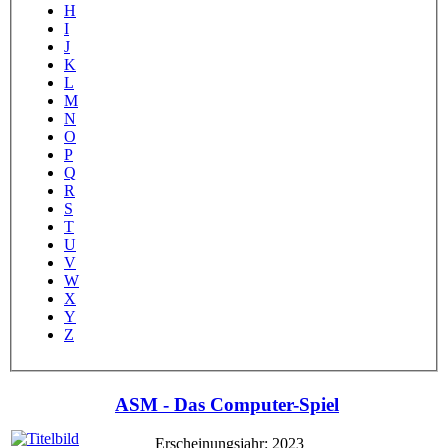
H
I
J
K
L
M
N
O
P
Q
R
S
T
U
V
W
X
Y
Z
ASM - Das Computer-Spiel
Erscheinungsjahr: 2023