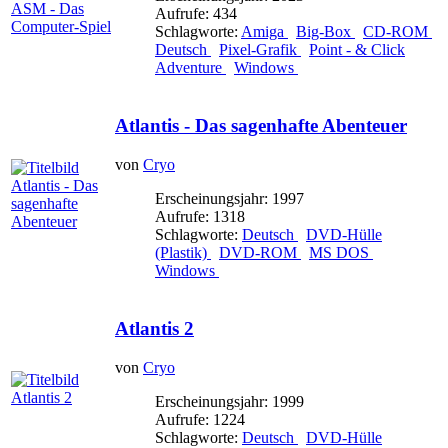
Aufrufe: 434
Schlagworte:
Amiga
Big-Box
CD-ROM
Deutsch
Pixel-Grafik
Point - & Click
Adventure
Windows
Atlantis - Das sagenhafte Abenteuer
von
Cryo
Erscheinungsjahr: 1997
Aufrufe: 1318
Schlagworte:
Deutsch
DVD-Hülle
(Plastik)
DVD-ROM
MS DOS
Windows
Atlantis 2
von
Cryo
Erscheinungsjahr: 1999
Aufrufe: 1224
Schlagworte:
Deutsch
DVD-Hülle