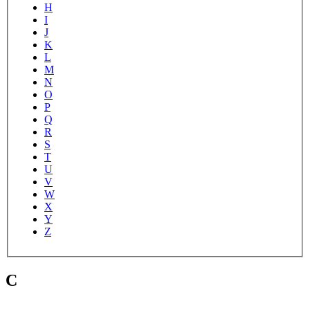
H
I
J
K
L
M
N
O
P
Q
R
S
T
U
V
W
X
Y
Z
C