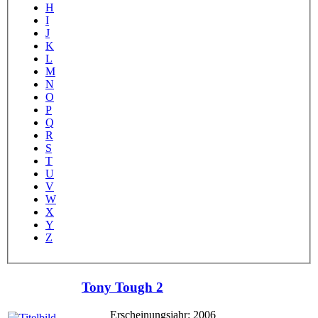
H
I
J
K
L
M
N
O
P
Q
R
S
T
U
V
W
X
Y
Z
Tony Tough 2
Erscheinungsjahr: 2006