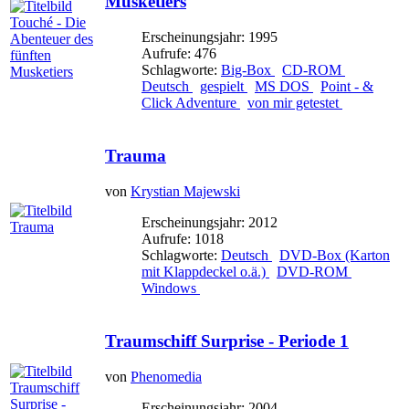
Musketiers
Erscheinungsjahr: 1995
Aufrufe: 476
Schlagworte:
Big-Box
CD-ROM
Deutsch
gespielt
MS DOS
Point - &
Click Adventure
von mir getestet
Trauma
von
Krystian Majewski
Erscheinungsjahr: 2012
Aufrufe: 1018
Schlagworte:
Deutsch
DVD-Box (Karton
mit Klappdeckel o.ä.)
DVD-ROM
Windows
Traumschiff Surprise - Periode 1
von
Phenomedia
Erscheinungsjahr: 2004