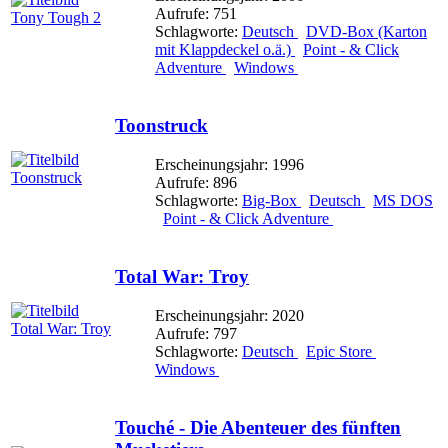
Aufrufe: 751
Schlagworte:
Deutsch
DVD-Box (Karton
mit Klappdeckel o.ä.)
Point - & Click
Adventure
Windows
Toonstruck
Erscheinungsjahr: 1996
Aufrufe: 896
Schlagworte:
Big-Box
Deutsch
MS DOS
Point - & Click Adventure
Total War: Troy
Erscheinungsjahr: 2020
Aufrufe: 797
Schlagworte:
Deutsch
Epic Store
Windows
Touché - Die Abenteuer des fünften