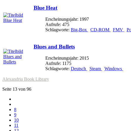
Blue Heat
Erscheinungsjahr: 1997
Aufrufe: 475
Schlagworte:
Big-Box
CD-ROM
FMV
Po
Blues and Bullets
Erscheinungsjahr: 2015
Aufrufe: 1175
Schlagworte:
Deutsch
Steam
Windows
Alexandria Book Library
Seite 13 von 96
8
9
10
11
12