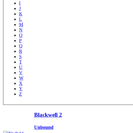
I
J
K
L
M
N
O
P
Q
R
S
T
U
V
W
X
Y
Z
Blackwell 2
Unbound