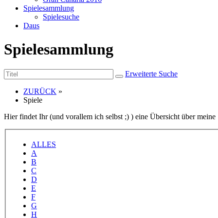
Spielesammlung
Spielesuche
Daus
Spielesammlung
Erweiterte Suche
ZURÜCK
»
Spiele
Hier findet Ihr (und vorallem ich selbst ;) ) eine Übersicht über mei
ALLES
A
B
C
D
E
F
G
H