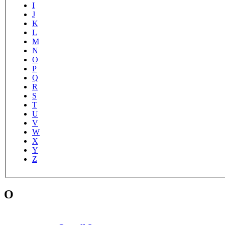
I
J
K
L
M
N
O
P
Q
R
S
T
U
V
W
X
Y
Z
O