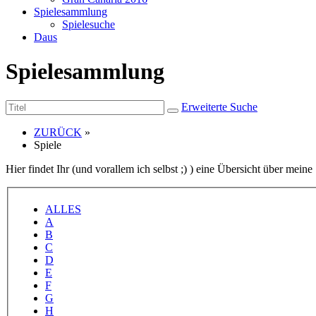
Spielesammlung
Spielesuche
Daus
Spielesammlung
Erweiterte Suche
ZURÜCK
»
Spiele
Hier findet Ihr (und vorallem ich selbst ;) ) eine Übersicht über mei
ALLES
A
B
C
D
E
F
G
H